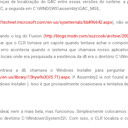
enças de localização do GAC entre essas versões do runtime: a p
C, a segunda em C:\WINDOWS\assembly\GAC_MSIL.
://technet.microsoft.com/en-us/sysinternals/bb896642.aspx
), não e
izando o log do Fusion (
http://blogs.msdn.com/suzcook/archive/20
ficar que o CLR tomava um capote quando tentava achar o compo
erro acontecia quando o sistema que chamava nosso aplicati
locais onde era pesquisada a existência da dll era o diretório C:\
ava a dll, chamava o Windows Installer para perguntar 
/en-us/library/15hyw9x3(VS.71).aspx
, If Assembly2 is not found at
dows Installer ). Isso é que provavelmente ocasionava a tentativa d
o ideal, nem a mais bela, mas funcionou. Simplesmente colocamo
o diretório C:\Windows\System32\. Com isso, o CLR localiza o 