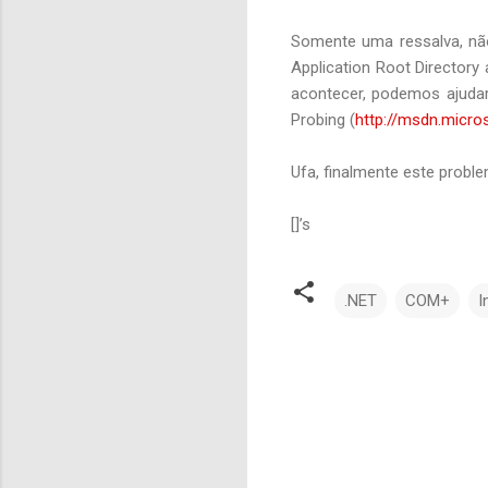
Somente uma ressalva, nã
Application Root Director
acontecer, podemos ajudar
Probing (
http://msdn.micro
Ufa, finalmente este proble
[]’s
.NET
COM+
I
C
o
m
e
n