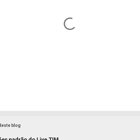
deste blog
es padrão do Live TIM