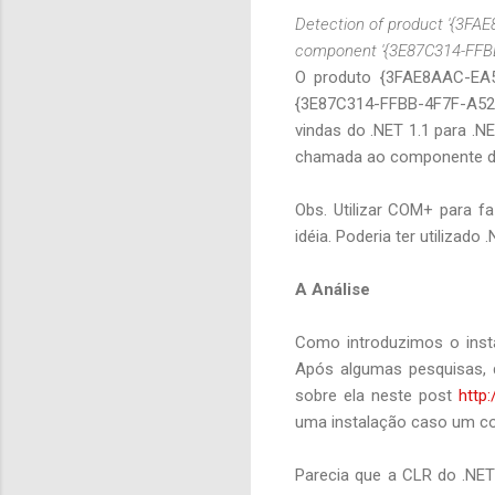
Detection of product '{3FAE
component '{3E87C314-FFB
O produto {3FAE8AAC-EA5
{3E87C314-FFBB-4F7F-A52
vindas do .NET 1.1 para 
chamada ao componente d
Obs. Utilizar COM+ para fa
idéia. Poderia ter utiliza
A Análise
Como introduzimos o insta
Após algumas pesquisas, d
sobre ela neste post
http
uma instalação caso um c
Parecia que a CLR do .NE