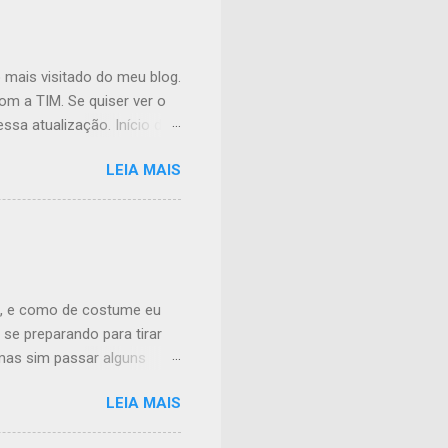
 mais visitado do meu blog.
om a TIM. Se quiser ver o
ssa atualização. Início do
imeira coisa que fiz foi
LEIA MAIS
senha 12345678. Não estou
isso, conectei na página de
m) foi http://192.168.1.1/
(no menu, Administration >
 Settings (campo SSID
2, e como de costume eu
se preparando para tirar
 mas sim passar alguns
trutura da Prova Como
LEIA MAIS
ria delas com apenas uma
 de seções na prova, ou