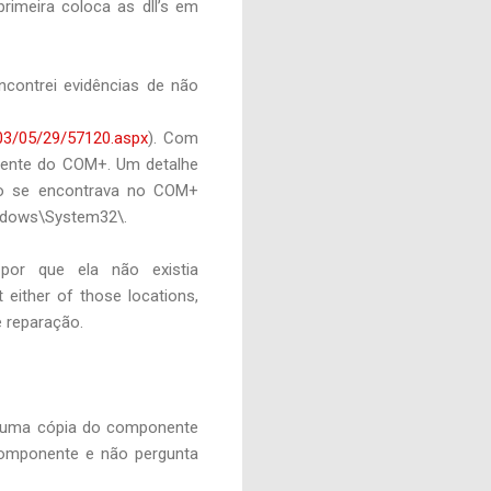
rimeira coloca as dll’s em
ncontrei evidências de não
03/05/29/57120.aspx
). Com
nente do COM+. Um detalhe
vo se encontrava no COM+
Windows\System32\.
por que ela não existia
 either of those locations,
e reparação.
s uma cópia do componente
componente e não pergunta