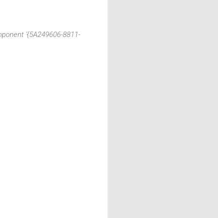
omponent '{5A249606-8811-