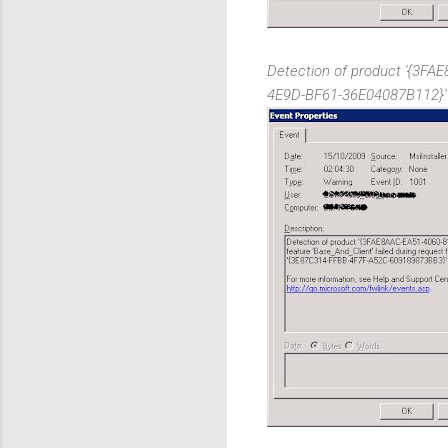
Detection of product '{3FA
4E9D-BF61-36E04087B112}' fa