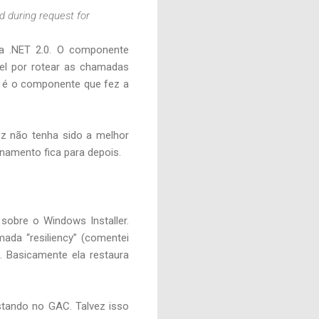
d during request for
a .NET 2.0. O componente
l por rotear as chamadas
 é o componente que fez a
vez não tenha sido a melhor
namento fica para depois.
sobre o Windows Installer.
ada “resiliency” (comentei
). Basicamente ela restaura
tando no GAC. Talvez isso