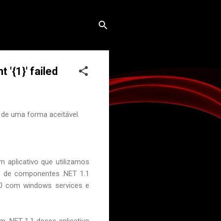
 '{1}' failed
 de uma forma aceitável.
um aplicativo que utilizamos
to de componentes .NET 1.1
.0 com windows services e
m .NET 1.1 desse aplicativo