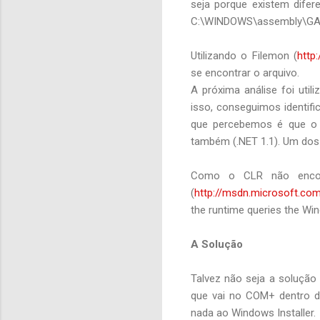
seja porque existem difer
C:\WINDOWS\assembly\GA
Utilizando o Filemon (
http
se encontrar o arquivo.
A próxima análise foi util
isso, conseguimos identi
que percebemos é que o 
também (.NET 1.1). Um dos 
Como o CLR não encontr
(
http://msdn.microsoft.com
the runtime queries the Win
A Solução
Talvez não seja a soluçã
que vai no COM+ dentro d
nada ao Windows Installer.