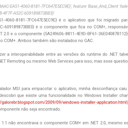
8AAC-EA51-4060-8181-7FC647E5EC9E}', feature 'Base_And_Client' faile
B-4F7F-A52C-609189873BB3}'
1-4060-8181-7FC647E5EC9E} é o aplicativo que foi migrado par
C-609189873BB3} é o componente que fica no COM+, responsáve
.NET 2.0 e o componente {5A249606-8811-4E9D-BF61-36E04087B112}
o COM+. Ambos também são instalados no GAC.
zer a interoperabilidade entre as versões do runtime do .NET tal
do .NET Remoting ou mesmo Web Services para isso, mas esse questio
lador MSI para empacotar o aplicativo, minha desconfiança caiu 
escobri que existe uma funcionalidade no Windows Installer cham
://galorebr.blogspot.com/2009/09/windows-installer-application.html
omponente não seja encontrado.
T 1.1 não encontrava o componente COM+ em .NET 2.0, mesmo es