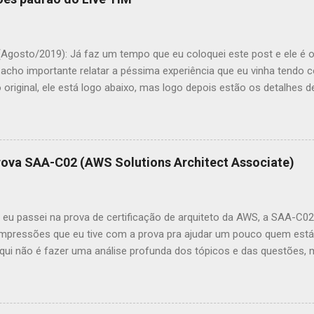
Agosto/2019): Já faz um tempo que eu coloquei este post e ele é o
 acho importante relatar a péssima experiência que eu vinha tendo c
original, ele está logo abaixo, mas logo depois estão os detalhes de
original Hoje trocamos aqui em casa a Internet para o Live TIM. A pr
s senhas, pois por padrão a rede wireless se chama LIVE TIM, com 
fim de compartilhar minha conexão com outras pessoas. Para fazer 
ração do modem (ZXDSL 931WII), cujo endereço (pelo menos para mi
rova SAA-C02 (AWS Solutions Architect Associate)
rio e senha padrões são admin / admin . Este também é bom trocar 
agement). O nome da rede troquei no menu Network > WLAN > SSID
á a senha da rede foi trocada em Network > WLAN > Se...
eu passei na prova de certificação de arquiteto da AWS, a SAA-C0
s impressões que eu tive com a prova pra ajudar um pouco quem está 
qui não é fazer uma análise profunda dos tópicos e das questões,
importantes receber um reforço e atenção durante os estudos. Es
ção, o exame consiste em questões do tipo múltipla escolha, a maio
utras com mais de uma opção para selecionar. Não existe separação