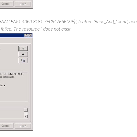
E8AAC-EA51-4060-8181-7FC647E5EC9E}', feature 'Base_And_Client', c
iled. The resource '' does not exist.