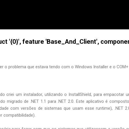
Pular para o conteúdo principal
ct '{0}', feature 'Base_And_Client', component
ver o problema que estava tendo com o Windows Installer e o COM+
do criei um instalador, utilizando o InstallShield, para empacotar 
sido migrado de .NET 1.1 para .NET 2.0. Este aplicativo é compos
lidade com versões de sistemas que usam esse runtime), .NET 2
compatibilidade).
ssária para fazer com que os sistemas que utilizassem a versão e