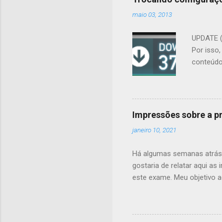
maio 03, 2013
UPDATE (
Por isso,
conteúdo 
conteúdo 
trocar a
muito a 
administ
Impressões sobre a p
. O usuá
janeiro 10, 2021
User Man
Name). J
Há algumas semanas atrás 
gostaria de relatar aqui a
este exame. Meu objetivo a
pontos que entendo serem 
várias provas de certifica
alternativa correta, mas o