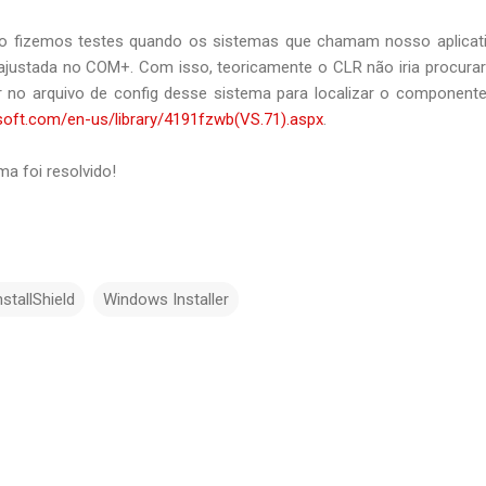
o fizemos testes quando os sistemas que chamam nosso aplicat
y ajustada no COM+. Com isso, teoricamente o CLR não iria procura
 no arquivo de config desse sistema para localizar o componente 
soft.com/en-us/library/4191fzwb(VS.71).aspx
.
ma foi resolvido!
nstallShield
Windows Installer