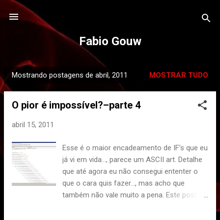
Pular para o conteúdo principal
Fabio Gouw
Mostrando postagens de abril, 2011
MOSTRAR TUDO
P
o
O pior é impossível?–parte 4
s
t
abril 15, 2011
a
g
Esse é o maior encadeamento de IF’s que eu
e
já vi em vida…, parece um ASCII art. Detalhe
n
que até agora eu não consegui ententer o
s
que o cara quis fazer…, mas acho que
também não vale muito a pena. Este post foi
um oferecimento da AntiIfCampaign: