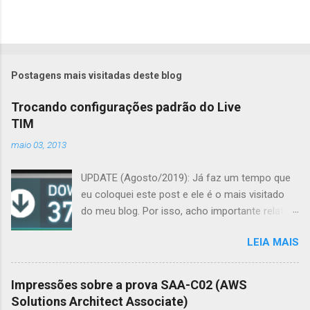
Postagens mais visitadas deste blog
Trocando configurações padrão do Live
TIM
maio 03, 2013
UPDATE (Agosto/2019): Já faz um tempo que
eu coloquei este post e ele é o mais visitado
do meu blog. Por isso, acho importante relatar
a péssima experiência que eu vinha tendo com
LEIA MAIS
a TIM. Se quiser ver o conteúdo original, ele
está logo abaixo, mas logo depois estão os
detalhes dessa atualização. Início do conteúdo
Impressões sobre a prova SAA-C02 (AWS
original Hoje trocamos aqui em casa a Internet
Solutions Architect Associate)